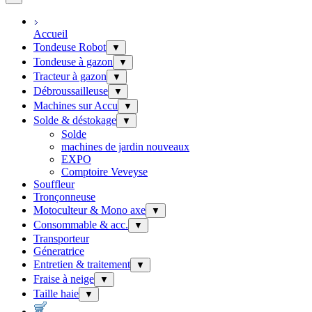
Accueil
Tondeuse Robot
▼
Tondeuse à gazon
▼
Tracteur à gazon
▼
Débroussailleuse
▼
Machines sur Accu
▼
Solde & déstokage
▼
Solde
machines de jardin nouveaux
EXPO
Comptoire Veveyse
Souffleur
Tronçonneuse
Motoculteur & Mono axe
▼
Consommable & acc.
▼
Transporteur
Géneratrice
Entretien & traitement
▼
Fraise à neige
▼
Taille haie
▼