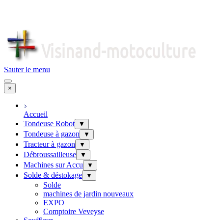
Sauter le menu
×
Accueil
Tondeuse Robot
▼
Tondeuse à gazon
▼
Tracteur à gazon
▼
Débroussailleuse
▼
Machines sur Accu
▼
Solde & déstokage
▼
Solde
machines de jardin nouveaux
EXPO
Comptoire Veveyse