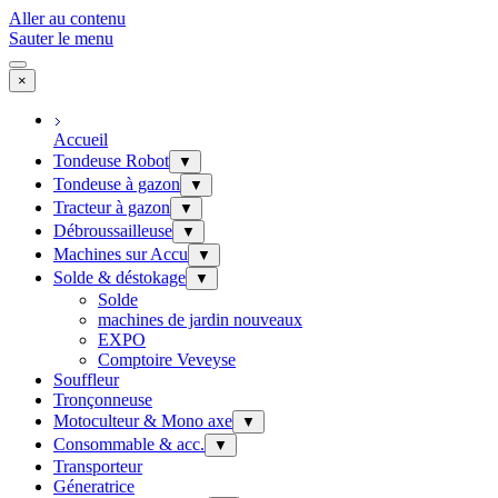
Aller au contenu
Sauter le menu
×
Accueil
Tondeuse Robot
▼
Tondeuse à gazon
▼
Tracteur à gazon
▼
Débroussailleuse
▼
Machines sur Accu
▼
Solde & déstokage
▼
Solde
machines de jardin nouveaux
EXPO
Comptoire Veveyse
Souffleur
Tronçonneuse
Motoculteur & Mono axe
▼
Consommable & acc.
▼
Transporteur
Géneratrice