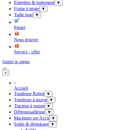
Entretien & traitement
▼
Fraise à neige
▼
Taille haie
▼
Panier
Nous trouver
Service - offre
Sauter le menu
×
Accueil
Tondeuse Robot
▼
Tondeuse à gazon
▼
Tracteur à gazon
▼
Débroussailleuse
▼
Machines sur Accu
▼
Solde & déstokage
▼
Solde