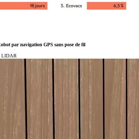
obot par navigation GPS sans pose de fil
K, LIDAR