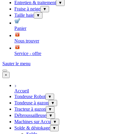
Entretien & traitement
▼
Fraise à neige
▼
Taille haie
▼
Panier
Nous trouver
Service - offre
Sauter le menu
×
Accueil
Tondeuse Robot
▼
Tondeuse à gazon
▼
Tracteur à gazon
▼
Débroussailleuse
▼
Machines sur Accu
▼
Solde & déstokage
▼
Solde