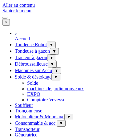
Aller au contenu
Sauter le menu
×
Accueil
Tondeuse Robot
▼
Tondeuse à gazon
▼
Tracteur à gazon
▼
Débroussailleuse
▼
Machines sur Accu
▼
Solde & déstokage
▼
Solde
machines de jardin nouveaux
EXPO
Comptoire Veveyse
Souffleur
Tronçonneuse
Motoculteur & Mono axe
▼
Consommable & acc.
▼
Transporteur
Géneratrice