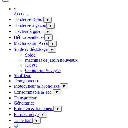
Accueil
Tondeuse Robot
▼
Tondeuse à gazon
▼
Tracteur à gazon
▼
Débroussailleuse
▼
Machines sur Accu
▼
Solde & déstokage
▼
Solde
machines de jardin nouveaux
EXPO
Comptoire Veveyse
Souffleur
Tronçonneuse
Motoculteur & Mono axe
▼
Consommable & acc.
▼
Transporteur
Géneratrice
Entretien & traitement
▼
Fraise à neige
▼
Taille haie
▼