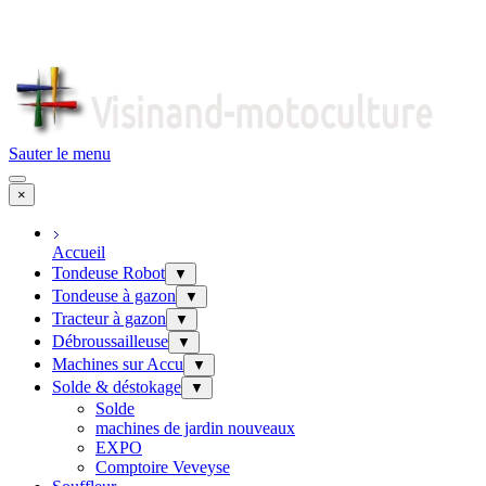
Sauter le menu
×
Accueil
Tondeuse Robot
▼
Tondeuse à gazon
▼
Tracteur à gazon
▼
Débroussailleuse
▼
Machines sur Accu
▼
Solde & déstokage
▼
Solde
machines de jardin nouveaux
EXPO
Comptoire Veveyse